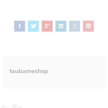
tsubameshop
投
以
前へ