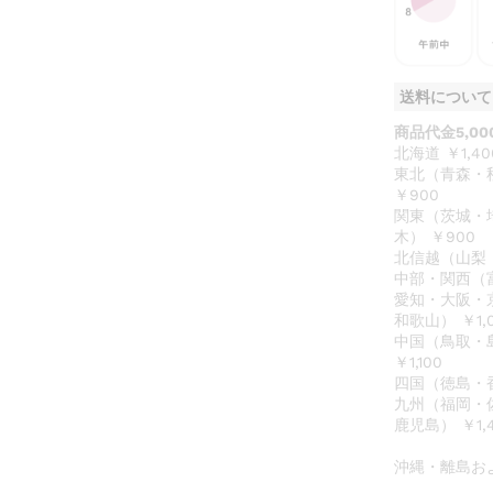
送料について
商品代金5,0
北海道 ￥1,40
東北（青森・
￥900
関東（茨城・
木） ￥900
北信越（山梨・
中部・関西（
愛知・大阪・
和歌山） ￥1,
中国（鳥取・
￥1,100
四国（徳島・香
九州（福岡・
鹿児島） ￥1,
沖縄・離島お