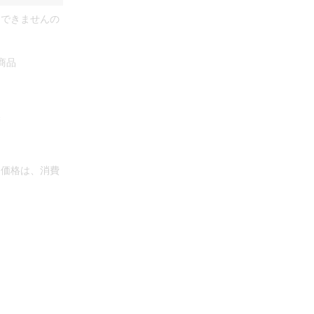
けできませんの
商品
換
た価格は、消費