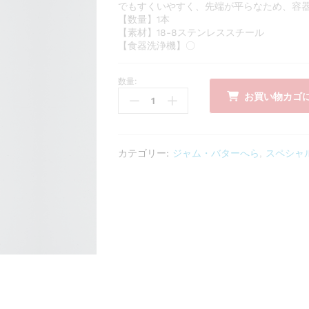
でもすくいやすく、先端が平らなため、容
【数量】1本
【素材】18-8ステンレススチール
【食器洗浄機】〇
数量:
18-
お買い物カゴ
0
ス
リ
ム
カテゴリー:
ジャム・バターへら
,
スペシャ
ジ
ャ
ム
バ
タ
ー
へ
ら
数
量