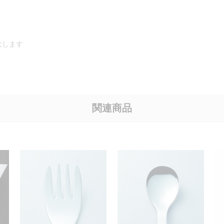
型･
レ
ギ
ュ
大します
ラ
ー
ブ
ル
ー
関連商品
数
量