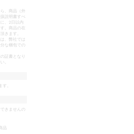
たら、商品（外
取扱説明書すべ
に、2日以内
ます。商品の在
て頂きます。
ては、弊社では
十分な梱包での
領の証書となり
さい。
ます。
けできませんの
商品