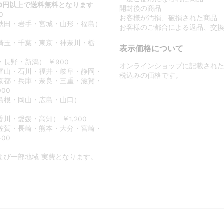
00円以上で送料無料となります
開封後の商品
0
お客様が汚損、破損された商品
秋田・岩手・宮城・山形・福島）
お客様のご都合による返品、交
埼玉・千葉・東京・神奈川・栃
表示価格について
長野・新潟） ￥900
オンラインショップに記載され
富山・石川・福井・岐阜・静岡・
税込みの価格です。
京都・兵庫・奈良・三重・滋賀・
000
島根・岡山・広島・山口）
川・愛媛・高知） ￥1,200
佐賀・長崎・熊本・大分・宮崎・
400
よび一部地域 実費となります。