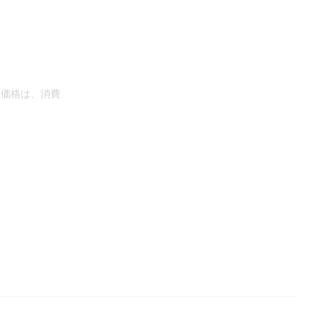
換
た価格は、消費