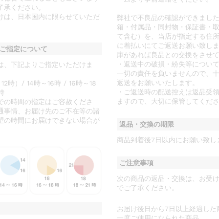
了承ください。
けは、日本国内に限らせていただ
弊社で不良品の確認ができまし
箱・付属品・同封物・保証書・
て含む）を、当店が指定する住所
に着払いにてご返送お願い致し
ご指定について
庫があれば良品との交換をさせ
・返送中の破損・紛失等につい
は、下記よりご指定いただけま
一切の責任を負いませんので、
返送をお願いいたします。
時）/ 14時～16時 / 16時～18
・ご返送時の配送控えは返品受
時
ますので、大切に保管してくだ
での時間の指定はご容赦くださ
通事情、お届け先のご不在等の諸
望の時間にお届けできない場合が
返品・交換の期限
商品到着後7日以内にお願い致し
ご注意事項
次の商品の返品・交換は、お受
でご了承ください。
お届け後日から7日以上経過した
一度ご使用になられた商品