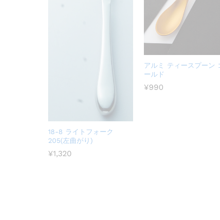
アルミ ティースプーン 
ールド
¥
990
18-8 ライトフォーク
205(左曲がり)
¥
1,320