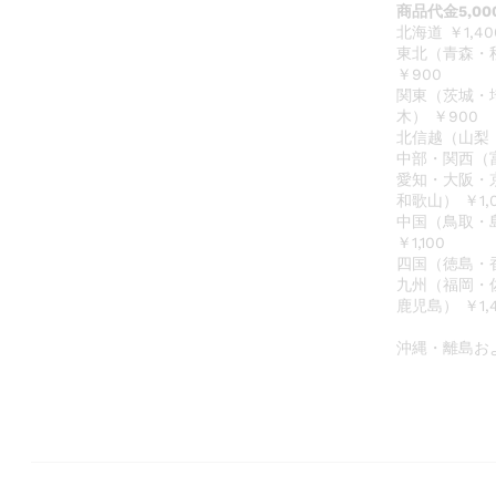
商品代金5,0
北海道 ￥1,40
東北（青森・
￥900
関東（茨城・
木） ￥900
北信越（山梨・
中部・関西（
愛知・大阪・
和歌山） ￥1,
中国（鳥取・
￥1,100
四国（徳島・香
九州（福岡・
鹿児島） ￥1,
沖縄・離島お