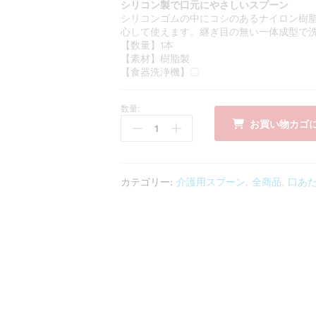
シリコン製で口元にやさしいスプーン
シリコンゴムの中にコシのあるナイロン樹
心して使えます。継ぎ目の無い一体成型で
【数量】1本
【素材】樹脂製
【食器洗浄機】〇
数量:
口
お買い物カゴ
あ
た
り
や
カテゴリー:
介護用スプーン
,
全商品
,
口あ
さ
し
い
ス
プ
ー
ン
一
体