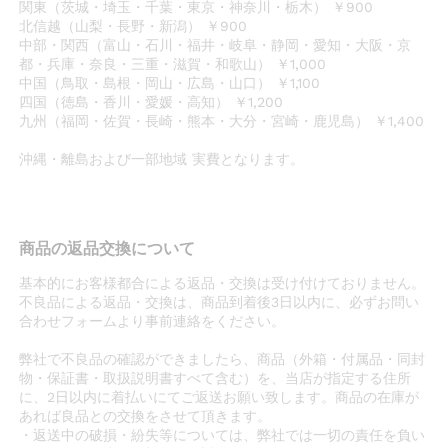
関東（茨城・埼玉・千葉・東京・神奈川・栃木） ￥900
北信越（山梨・長野・新潟） ￥900
中部・関西（富山・石川・福井・岐阜・静岡・愛知・大阪・京
都・兵庫・奈良・三重・滋賀・和歌山） ￥1,000
中国（鳥取・島根・岡山・広島・山口） ￥1,100
四国（徳島・香川・愛媛・高知） ￥1,200
九州（福岡・佐賀・長崎・熊本・大分・宮崎・鹿児島） ￥1,400
沖縄・離島および一部地域 実費となります。
商品の返品交換について
基本的にお客様都合による返品・交換は受け付けておりません。
不良品による返品・交換は、商品到着後3日以内に、必ずお問い
合わせフォームより事前連絡をください。
弊社で不良品の確認ができましたら、商品（外箱・付属品・同封
物・保証書・取扱説明書すべて含む）を、当店が指定する住所
に、2日以内に着払いにてご返送お願い致します。商品の在庫が
あれば良品との交換をさせて頂きます。
・返送中の破損・紛失等については、弊社では一切の責任を負い