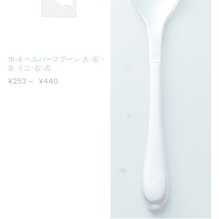
18-8 ヘルパースプーン 大･右・
左 ミニ･右･左
¥
253
–
¥
440